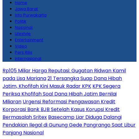
Home
Jawa Barat
Info Purwakarta
Politik
Nasional
Lifestyle
Entertainment
Video
Pers Rilis
Internasional
Rp105 Miliar Harga Reputasi: Gugatan Ridwan Kamil
pada Lisa Mariana
21 Tersangka Suap Dana Hibah
Jatim, Khofifah Kini Masuk Radar KPK
KPK Segera
Periksa Khofifah Soal Dana Hibah Jatim Bernilai
Miliaran
Urgensi Reformasi Pengawasan Kredit
Korporasi Bank BJB Setelah Kasus Korupsi Kredit
Bermasalah Sritex
Basecamp Liar Diduga Dalangi
Pendakian Ilegal di Gunung Gede Pangrango Saat Libur
Panjang Nasional