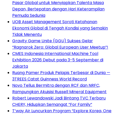
Pasar Global untuk Menyiapkan Talenta Masa
Depan, Bertepatan dengan Hari Keterampilan
Pemuda Sedunia
UOB Asset Management Soroti Ketahanan
Ekonomi Global di Tengah Kondisi yang Semakin
Tidak Menentu
Gravity Game Unite (GGU) Sukses Gelar
“Ragnarok Zero: Global European User Meetup”!
CMES Indonesia International Machine Tool
Exhibition 2026 Debut pada 3-5 September di
Jakarta
Ruang Pamer Produk Pelapis Terbesar di Dunia —
3TREES Catat Guinness World Record
Novo Tellus Bermitra dengan RCF dan NRFC,
Rampungkan Akuisisi Russell Mineral Equipment
Robert Lewandowski Jadi Bintang TVC Terbaru
CHERY, Hidupkan Semangat “For Family”
T’way Air Luncurkan Program “Explore Korea, One