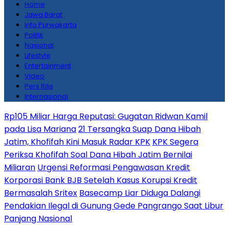
Home
Jawa Barat
Info Purwakarta
Politik
Nasional
Lifestyle
Entertainment
Video
Pers Rilis
Internasional
Rp105 Miliar Harga Reputasi: Gugatan Ridwan Kamil
pada Lisa Mariana
21 Tersangka Suap Dana Hibah
Jatim, Khofifah Kini Masuk Radar KPK
KPK Segera
Periksa Khofifah Soal Dana Hibah Jatim Bernilai
Miliaran
Urgensi Reformasi Pengawasan Kredit
Korporasi Bank BJB Setelah Kasus Korupsi Kredit
Bermasalah Sritex
Basecamp Liar Diduga Dalangi
Pendakian Ilegal di Gunung Gede Pangrango Saat Libur
Panjang Nasional