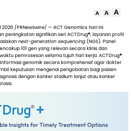
A
A
A
ril 2026 /PRNewswire/ — ACT Genomics hari ini
eningkatan signifikan seri ACTDrug®, layanan profil
asiskan
next-generation sequencing
(NGS). Panel
mencakup 101 gen yang relevan secara klinis dan
aktu pemrosesan selama tujuh hari kerja. ACTDrug®
informasi genomik secara komprehensif agar dokter
bil keputusan mengenai pengobatan bagi pasien
iagnosis dengan kanker stadium lanjut atau kanker
tasis.