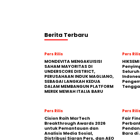
Berita Terbaru
Pers Rilis
Pers Rili
MONDEVITA MENGAKUISISI
HIKSEMI
SAHAM MAYORITAS DI
Penyim
UNDERSCORE DISTRICT,
Seluruh
PERUSAHAAN INDUK MAGLIANO,
Indones
SEBAGAI LANGKAH KEDUA
Pengemb
DALAM MEMBANGUN PLATFORM
Tengga
MEREK MEWAH ITALIA BARU
Pers Rilis
Pers Rili
Cision Raih MarTech
Fair Fi
Breakthrough Awards 2026
Perban
untuk Pemantauan dan
Pendana
Analisis Media Sosial,
Bara di
Distribusi Siaran Pers, dan AEO