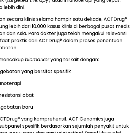
ik (
targeted therapy
) atau imunoterapi yang tepat,
lebih dini.
an secara klinis selama hampir satu dekade, ACTDrug®
g lebih dari 10.000 kasus klinis di berbagai pusat medis
an dan Asia. Para dokter juga telah mengakui relevansi
nfaat praktis dari ACTDrug® dalam proses penentuan
obatan.
n mencakup
biomarker
yang terkait dengan:
obatan yang bersifat spesifik
unoterapi
esistansi obat
ngobatan baru
ACTDrug® yang komprehensif, ACT Genomics juga
bpanel spesifik berdasarkan sejumlah penyakit untuk