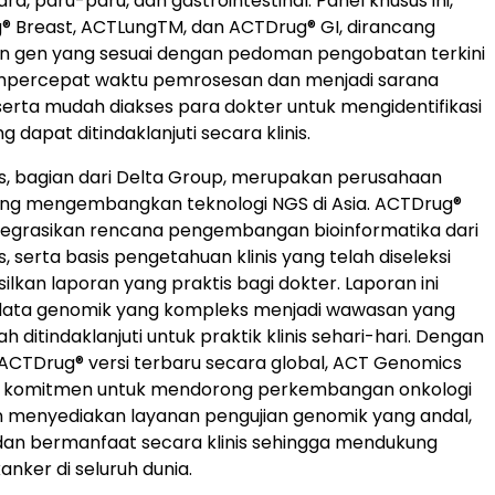
a, paru-paru, dan gastrointestinal. Panel khusus ini,
® Breast, ACTLungTM, dan ACTDrug® GI, dirancang
n gen yang sesuai dengan pedoman pengobatan terkini
percepat waktu pemrosesan dan menjadi sarana
 serta mudah diakses para dokter untuk mengidentifikasi
g dapat ditindaklanjuti secara klinis.
, bagian dari Delta Group, merupakan perusahaan
ng mengembangkan teknologi NGS di Asia. ACTDrug®
tegrasikan rencana pengembangan bioinformatika dari
 serta basis pengetahuan klinis yang telah diseleksi
lkan laporan yang praktis bagi dokter. Laporan ini
data genomik yang kompleks menjadi wawasan yang
h ditindaklanjuti untuk praktik klinis sehari-hari. Dengan
CTDrug® versi terbaru secara global, ACT Genomics
 komitmen untuk mendorong perkembangan onkologi
n menyediakan layanan pengujian genomik yang andal,
dan bermanfaat secara klinis sehingga mendukung
nker di seluruh dunia.