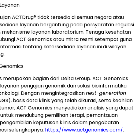
 Layanan
jian ACTDrug® tidak tersedia di semua negara atau
rsediaan layanan bergantung pada persyaratan regulasi
 mekanisme layanan laboratorium. Tenaga kesehatan
bungi ACT Genomics atau mitra resmi setempat guna
formasi tentang ketersediaan layanan ini di wilayah
g.
 Genomics
 merupakan bagian dari Delta Group. ACT Genomics
ayanan pengujian genomik dan solusi bioinformatika
onkologi. Dengan mengintegrasikan
next-generation
GS), basis data klinis yang telah dikurasi, serta keahlian
 tumor, ACT Genomics menyediakan analisis yang dapat
ti untuk mendukung pemilihan terapi, pemantauan
 pengambilan keputusan klinis dalam pengobatan
masi selengkapnya:
https://www.actgenomics.com/
.