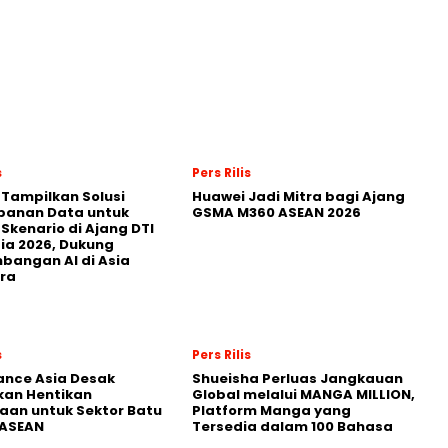
s
Pers Rilis
 Tampilkan Solusi
Huawei Jadi Mitra bagi Ajang
panan Data untuk
GSMA M360 ASEAN 2026
 Skenario di Ajang DTI
ia 2026, Dukung
angan AI di Asia
ra
s
Pers Rilis
nance Asia Desak
Shueisha Perluas Jangkauan
kan Hentikan
Global melalui MANGA MILLION,
an untuk Sektor Batu
Platform Manga yang
 ASEAN
Tersedia dalam 100 Bahasa