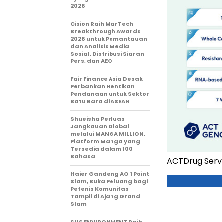
2026
Cision Raih MarTech
Breakthrough Awards
2026 untuk Pemantauan
dan Analisis Media
Sosial, Distribusi Siaran
Pers, dan AEO
Fair Finance Asia Desak
Perbankan Hentikan
Pendanaan untuk Sektor
Batu Bara di ASEAN
Shueisha Perluas
Jangkauan Global
melalui MANGA MILLION,
Platform Manga yang
Tersedia dalam 100
Bahasa
ACTDrug Servi
Haier Gandeng AO 1 Point
Slam, Buka Peluang bagi
Petenis Komunitas
Tampil di Ajang Grand
Slam
SUS ENVIRONMENT Raih