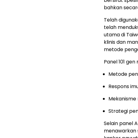
bersifat spesif
bahkan secara 
Telah digunak
telah mendukun
utama di Taiw
klinis dan ma
metode peng
Panel 101 ge
Metode peng
Respons im
Mekanisme r
Strategi pe
Selain panel 
menawarkan su