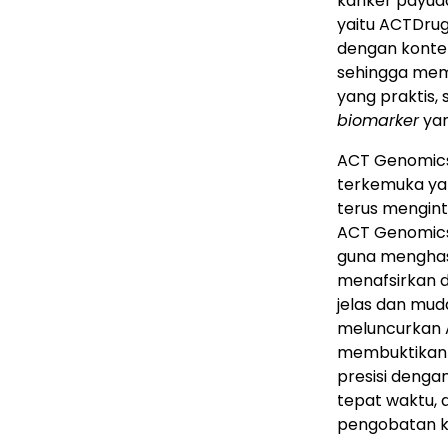
kanker payudar
yaitu ACTDrug
dengan konte
sehingga mem
yang praktis,
biomarker
yan
ACT Genomics
terkemuka ya
terus mengin
ACT Genomics,
guna menghasi
menafsirkan 
jelas dan muda
meluncurkan A
membuktikan
presisi denga
tepat waktu, 
pengobatan ka