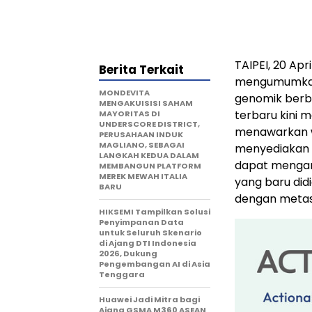
TAIPEI, 20 Ap
Berita Terkait
mengumumkan p
MONDEVITA
genomik berb
MENGAKUISISI SAHAM
terbaru kini 
MAYORITAS DI
UNDERSCORE DISTRICT,
menawarkan w
PERUSAHAAN INDUK
MAGLIANO, SEBAGAI
menyediakan 
LANGKAH KEDUA DALAM
dapat mengam
MEMBANGUN PLATFORM
MEREK MEWAH ITALIA
yang baru did
BARU
dengan metas
HIKSEMI Tampilkan Solusi
Penyimpanan Data
untuk Seluruh Skenario
di Ajang DTI Indonesia
2026, Dukung
Pengembangan AI di Asia
Tenggara
Huawei Jadi Mitra bagi
Ajang GSMA M360 ASEAN