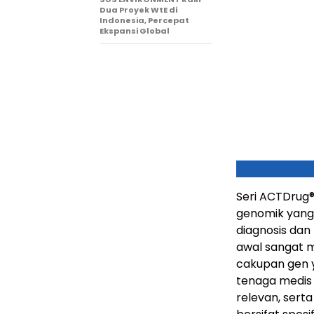
Dua Proyek WtE di
Indonesia, Percepat
Ekspansi Global
Seri ACTDrug
genomik yang 
diagnosis dan
awal sangat 
cakupan gen y
tenaga medis
relevan, ser