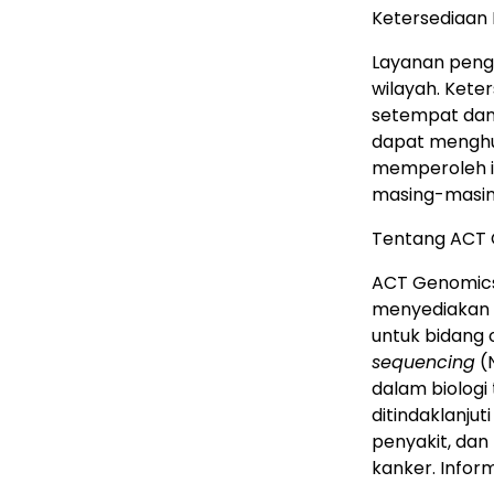
Ketersediaan
Layanan pengu
wilayah. Kete
setempat dan
dapat menghu
memperoleh in
masing-masin
Tentang ACT
ACT Genomics
menyediakan l
untuk bidang 
sequencing
(N
dalam biologi
ditindaklanju
penyakit, dan
kanker. Infor