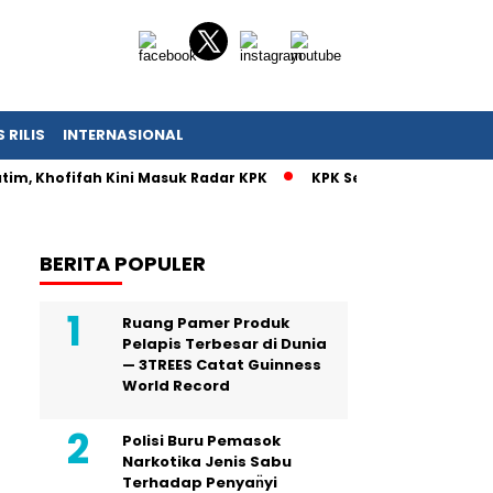
 RILIS
INTERNASIONAL
tim, Khofifah Kini Masuk Radar KPK
KPK Segera Periksa Khof
BERITA POPULER
Ruang Pamer Produk
Pelapis Terbesar di Dunia
— 3TREES Catat Guinness
World Record
Polisi Buru Pemasok
Narkotika Jenis Sabu
Terhadap Penyan̈yi