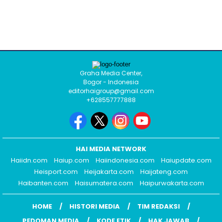
Graha Media Center,
Bogor - Indonesia
editorhaigroup@gmail.com
+628557777888
HAI MEDIA NETWORK
Haiidn.com
Haiup.com
Haiindonesia.com
Haiupdate.com
Heisport.com
Heijakarta.com
Haijateng.com
Haibanten.com
Haisumatera.com
Haipurwakarta.com
HOME
HISTORI MEDIA
TIM REDAKSI
PEDOMAN MEDIA
KODE ETIK
HAK JAWAB