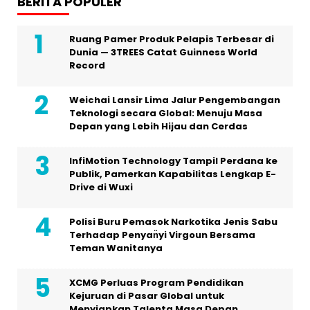
BERITA POPULER
Ruang Pamer Produk Pelapis Terbesar di
Dunia — 3TREES Catat Guinness World
Record
Weichai Lansir Lima Jalur Pengembangan
Teknologi secara Global: Menuju Masa
Depan yang Lebih Hijau dan Cerdas
InfiMotion Technology Tampil Perdana ke
Publik, Pamerkan Kapabilitas Lengkap E-
Drive di Wuxi
Polisi Buru Pemasok Narkotika Jenis Sabu
Terhadap Penyan̈yi Virgoun Bersama
Teman Wanitanya
XCMG Perluas Program Pendidikan
Kejuruan di Pasar Global untuk
Menyiapkan Talenta Masa Depan,