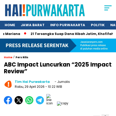
HOME
JAWA BARAT
INFO PURWAKARTA
POLITIK
NA
Mariana
21 Tersangka Suap Dana Hibah Jatim, Khofifah Kini
/
Home
Pers Rilis
ABC Impact Luncurkan “2025 Impact
Review”
Tim Hai Purwakarta
- Jurnalis
Rabu, 29 April 2026
- 10:22 WIB