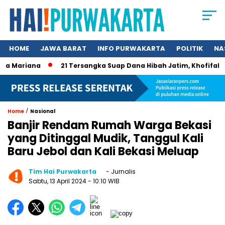
HOME
JAWA BARAT
INFO PURWAKARTA
POLITIK
NA
 Mariana
21 Tersangka Suap Dana Hibah Jatim, Khofifah Kin
/
Home
Nasional
⁣⁣Banjir Rendam Rumah Warga Bekasi
yang Ditinggal Mudik, Tanggul Kali
Baru Jebol dan Kali Bekasi Meluap
Tim Hai Purwakarta
- Jurnalis
Sabtu, 13 April 2024
- 10:10 WIB