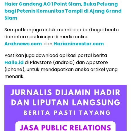
Haier Gandeng AO 1 Point Slam, Buka Peluang
bagi Petenis Komunitas Tampil di Ajang Grand
Slam
Sempatkan juga untuk membaca berbagai berita
dan informasi lainnya di media online
Arahnews.com
dan
Harianinvestor.com
Pastikan juga download aplikasi portal berita
Hallo.id
di Playstore (android) dan Appstore
(iphone), untuk mendapatkan aneka artikel yang
menarik.