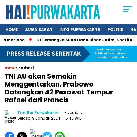
HOME
JAWA BARAT
INFO PURWAKARTA
POLITIK
NA
 Mariana
21 Tersangka Suap Dana Hibah Jatim, Khofifah Kini
/
Home
Nasional
TNI AU akan Semakin
Menggentarkan, Prabowo
Datangkan 42 Pesawat Tempur
Rafael dari Prancis
Tim Hai Purwakarta
- Jurnalis
Selasa, 9 Januari 2024
- 15:40 WIB