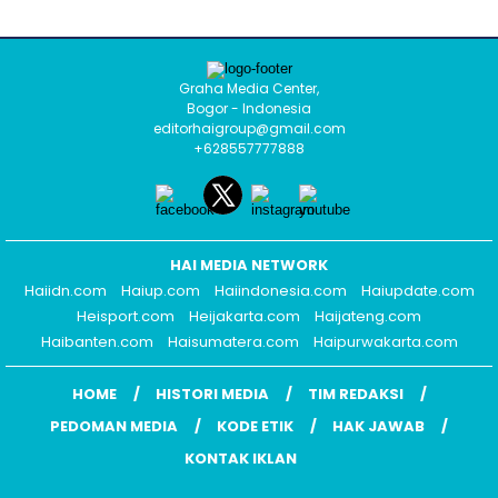
Graha Media Center,
Bogor - Indonesia
editorhaigroup@gmail.com
+628557777888
HAI MEDIA NETWORK
Haiidn.com
Haiup.com
Haiindonesia.com
Haiupdate.com
Heisport.com
Heijakarta.com
Haijateng.com
Haibanten.com
Haisumatera.com
Haipurwakarta.com
HOME
HISTORI MEDIA
TIM REDAKSI
PEDOMAN MEDIA
KODE ETIK
HAK JAWAB
KONTAK IKLAN