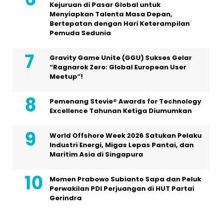
Kejuruan di Pasar Global untuk
Menyiapkan Talenta Masa Depan,
Bertepatan dengan Hari Keterampilan
Pemuda Sedunia
Gravity Game Unite (GGU) Sukses Gelar
“Ragnarok Zero: Global European User
Meetup”!
Pemenang Stevie® Awards for Technology
Excellence Tahunan Ketiga Diumumkan
World Offshore Week 2026 Satukan Pelaku
Industri Energi, Migas Lepas Pantai, dan
Maritim Asia di Singapura
Momen Prabowo Subianto Sapa dan Peluk
Perwakilan PDI Perjuangan di HUT Partai
Gerindra