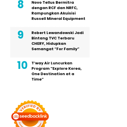
Novo Tellus Bermitra
dengan RCF dan NRFC,
Rampungkan Akuisisi
Russell Mineral Equipment
Robert Lewandowski Jadi
Bintang TVC Terbaru
CHERY, Hidupkan
Semangat “For Family”
T’way Air Luncurkan
Program “Explore Korea,
One Destination at a
Time”