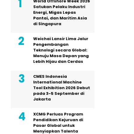
World Offshore Week 2026
Satukan Pelaku Industri
Energi, Migas Lepas
Pantai, dan Maritim Asia
di Singapura
Weichai Lansir Lima Jalur
Pengembangan
Teknologi secara Global:
Menuju Masa Depan yang
Lebih Hijau dan Cerdas
CMES Indonesia
International Machine
Tool Exhibition 2026 Debut
pada 3-5 September di
Jakarta
XCMG Perluas Program
Pendidikan Kejuruan di
Pasar Global untuk
Menyiapkan Talenta