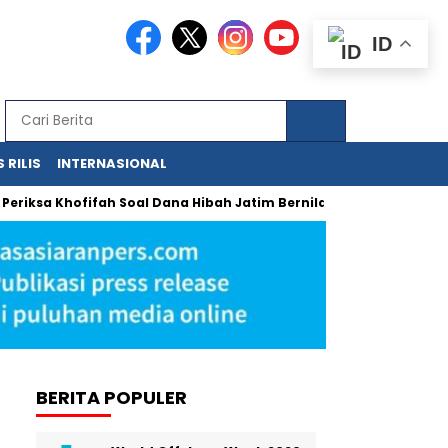
ID
 RILIS
INTERNASIONAL
iksa Khofifah Soal Dana Hibah Jatim Bernilai Miliaran
Urgens
BERITA POPULER