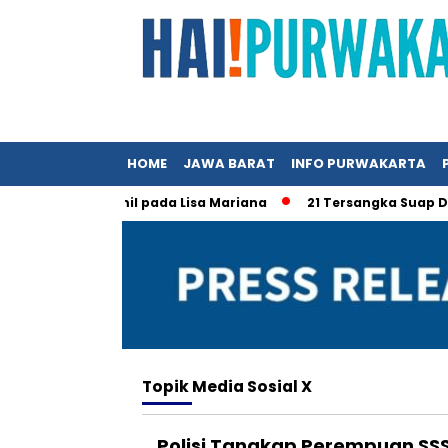
HOME
JAWA BARAT
INFO PURWAKARTA
tan Ridwan Kamil pada Lisa Mariana
21 Tersangka Suap Dana 
Topik
Media Sosial X
Polisi Tangkap Perempuan S