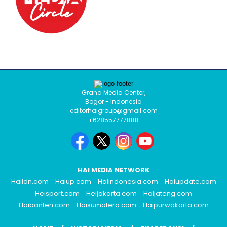
Graha Media Center,
Bogor - Indonesia
editorhaigroup@gmail.com
+628557777888
HAI MEDIA NETWORK
Haiidn.com
Haiup.com
Haiindonesia.com
Haiupdate.com
Heisport.com
Heijakarta.com
Haijateng.com
Haibanten.com
Haisumatera.com
Haipurwakarta.com