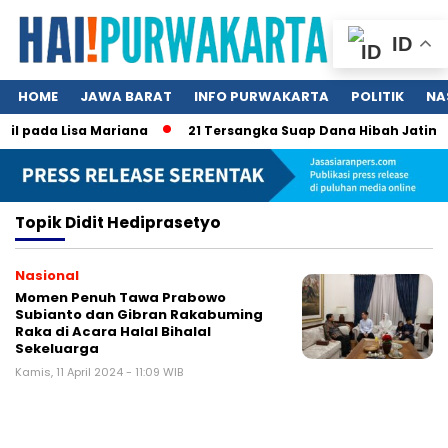
ID
HOME
JAWA BARAT
INFO PURWAKARTA
POLITIK
NA
il pada Lisa Mariana
21 Tersangka Suap Dana Hibah Jatim, K
Topik
Didit Hediprasetyo
Nasional
Momen Penuh Tawa Prabowo
Subianto dan Gibran Rakabuming
Raka di Acara Halal Bihalal
Sekeluarga
Kamis, 11 April 2024 - 11:09 WIB