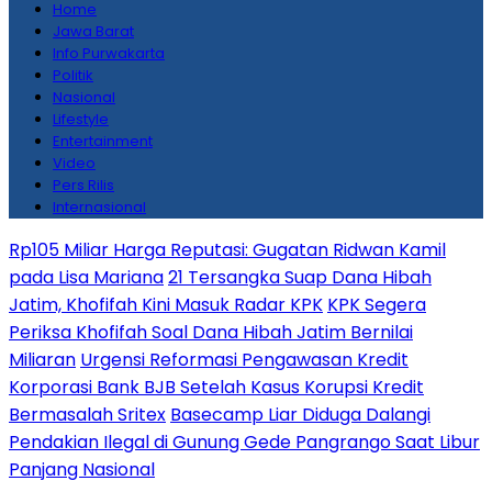
Home
Jawa Barat
Info Purwakarta
Politik
Nasional
Lifestyle
Entertainment
Video
Pers Rilis
Internasional
Rp105 Miliar Harga Reputasi: Gugatan Ridwan Kamil
pada Lisa Mariana
21 Tersangka Suap Dana Hibah
Jatim, Khofifah Kini Masuk Radar KPK
KPK Segera
Periksa Khofifah Soal Dana Hibah Jatim Bernilai
Miliaran
Urgensi Reformasi Pengawasan Kredit
Korporasi Bank BJB Setelah Kasus Korupsi Kredit
Bermasalah Sritex
Basecamp Liar Diduga Dalangi
Pendakian Ilegal di Gunung Gede Pangrango Saat Libur
Panjang Nasional