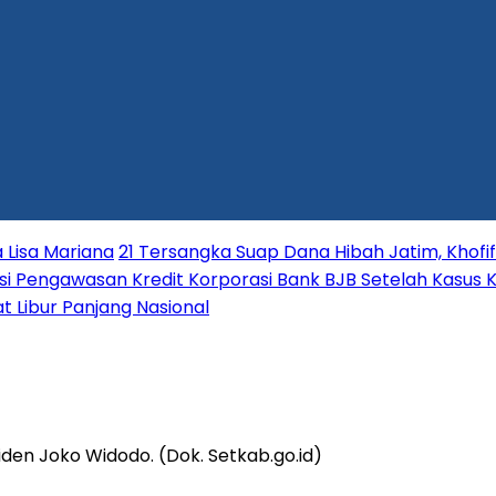
 Lisa Mariana
21 Tersangka Suap Dana Hibah Jatim, Khofi
i Pengawasan Kredit Korporasi Bank BJB Setelah Kasus K
t Libur Panjang Nasional