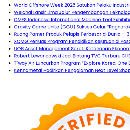
World Offshore Week 2026 Satukan Pelaku Industri E
Weichai Lansir Lima Jalur Pengembangan Teknologi
CMES Indonesia International Machine Tool Exhibi
Gravity Game Unite (GGU) Sukses Gelar “Ragnarok
Ruang Pamer Produk Pelapis Terbesar di Dunia — 
XCMG Perluas Program Pendidikan Kejuruan di Pa
UOB Asset Management Soroti Ketahanan Ekonomi 
Robert Lewandowski Jadi Bintang TVC Terbaru CHE
T’way Air Luncurkan Program “Explore Korea, One D
Kennametal Hadirkan Pengalaman Next Level Shop