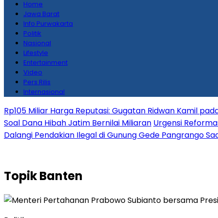
Home
Jawa Barat
Info Purwakarta
Politik
Nasional
Lifestyle
Entertainment
Video
Pers Rilis
Internasional
Rp105 Miliar Harga Reputasi: Gugatan Ridwan Kamil pada
Soal Dana Hibah Jatim Bernilai Miliaran
Urgensi Reformas
Dalangi Pendakian Ilegal di Gunung Gede Pangrango Saa
Topik
Banten