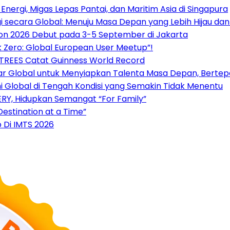
nergi, Migas Lepas Pantai, dan Maritim Asia di Singapura
 secara Global: Menuju Masa Depan yang Lebih Hijau da
tion 2026 Debut pada 3-5 September di Jakarta
 Zero: Global European User Meetup”!
3TREES Catat Guinness World Record
sar Global untuk Menyiapkan Talenta Masa Depan, Berte
Global di Tengah Kondisi yang Semakin Tidak Menentu
RY, Hidupkan Semangat “For Family”
estination at a Time”
 Di IMTS 2026