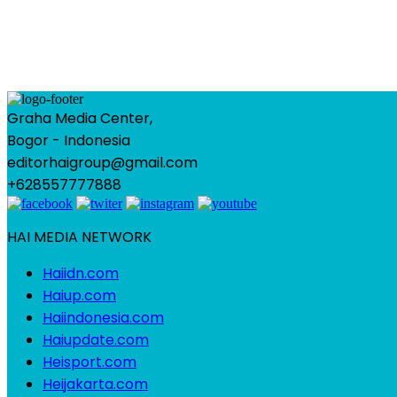
Graha Media Center,
Bogor - Indonesia
editorhaigroup@gmail.com
+628557777888
HAI MEDIA NETWORK
Haiidn.com
Haiup.com
Haiindonesia.com
Haiupdate.com
Heisport.com
Heijakarta.com