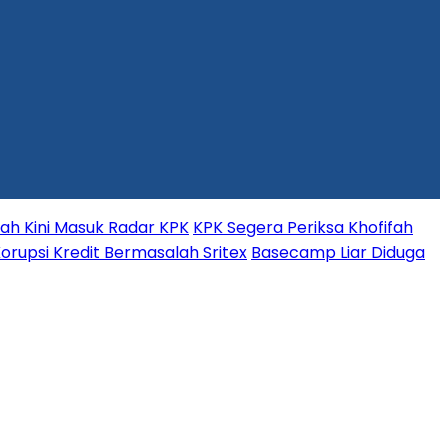
fah Kini Masuk Radar KPK
KPK Segera Periksa Khofifah
orupsi Kredit Bermasalah Sritex
Basecamp Liar Diduga