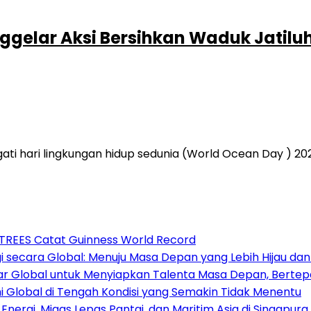
nggelar Aksi Bersihkan Waduk Jatil
hari lingkungan hidup sedunia (World Ocean Day ) 2024.
3TREES Catat Guinness World Record
 secara Global: Menuju Masa Depan yang Lebih Hijau da
sar Global untuk Menyiapkan Talenta Masa Depan, Berte
Global di Tengah Kondisi yang Semakin Tidak Menentu
nergi, Migas Lepas Pantai, dan Maritim Asia di Singapura