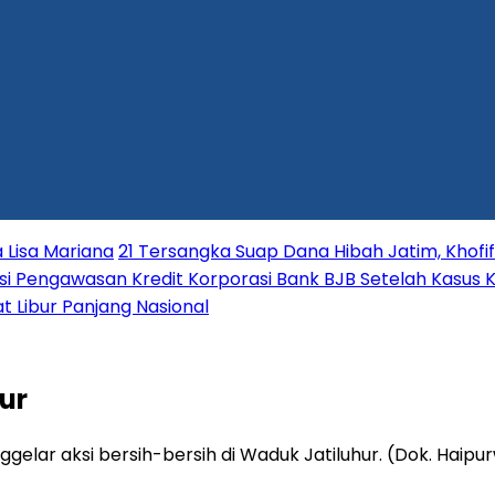
 Lisa Mariana
21 Tersangka Suap Dana Hibah Jatim, Khofi
i Pengawasan Kredit Korporasi Bank BJB Setelah Kasus K
t Libur Panjang Nasional
ur