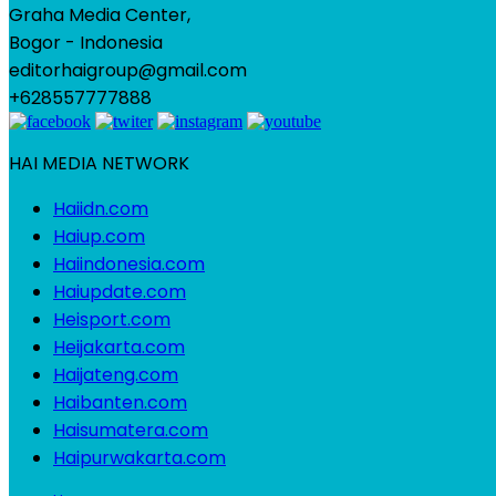
Graha Media Center,
Bogor - Indonesia
editorhaigroup@gmail.com
+628557777888
HAI MEDIA NETWORK
Haiidn.com
Haiup.com
Haiindonesia.com
Haiupdate.com
Heisport.com
Heijakarta.com
Haijateng.com
Haibanten.com
Haisumatera.com
Haipurwakarta.com