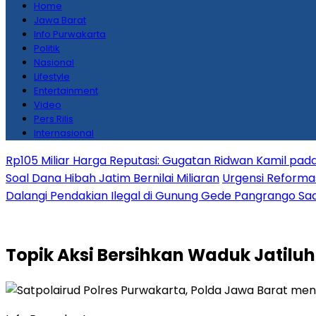
Home
Jawa Barat
Info Purwakarta
Politik
Nasional
Lifestyle
Entertainment
Video
Pers Rilis
Internasional
Rp105 Miliar Harga Reputasi: Gugatan Ridwan Kamil pada
Soal Dana Hibah Jatim Bernilai Miliaran
Urgensi Reformas
Dalangi Pendakian Ilegal di Gunung Gede Pangrango Saa
Topik
Aksi Bersihkan Waduk Jatiluh