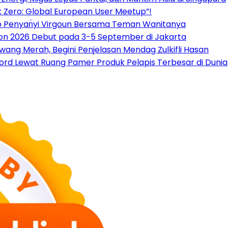
 Zero: Global European User Meetup”!
ap Penyan̈yi Virgoun Bersama Teman Wanitanya
tion 2026 Debut pada 3-5 September di Jakarta
ang Merah, Begini Penjelasan Mendag Zulkifli Hasan
cord Lewat Ruang Pamer Produk Pelapis Terbesar di Dunia