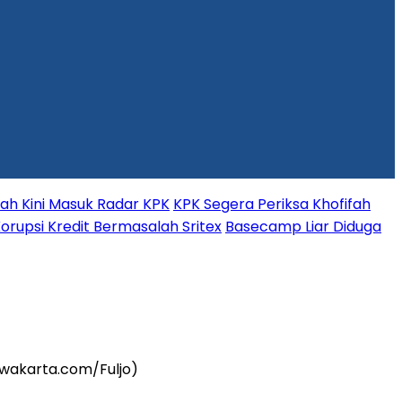
fah Kini Masuk Radar KPK
KPK Segera Periksa Khofifah
orupsi Kredit Bermasalah Sritex
Basecamp Liar Diduga