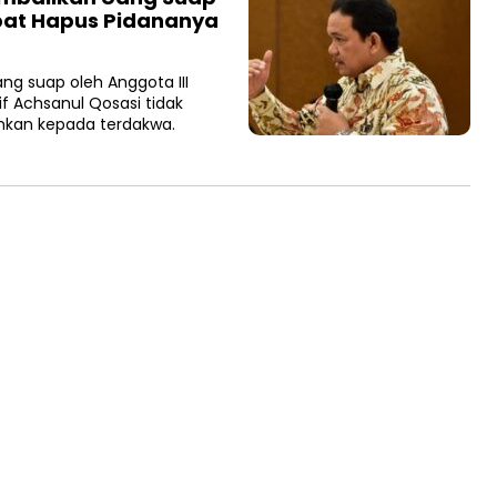
apat Hapus Pidananya
 suap oleh Anggota III
f Achsanul Qosasi tidak
hkan kepada terdakwa.