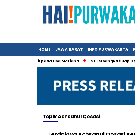
HOME
JAWA BARAT
INFO PURWAKARTA
tan Ridwan Kamil pada Lisa Mariana
21 Tersangka Suap Dana
Topik
Achsanul Qosasi
Terdakwa Achsanul Qosasi K