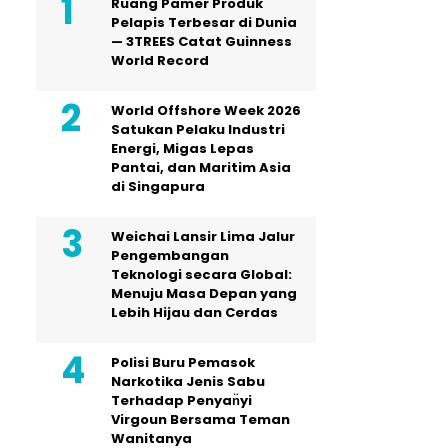
Ruang Pamer Produk
Pelapis Terbesar di Dunia
— 3TREES Catat Guinness
World Record
World Offshore Week 2026
Satukan Pelaku Industri
Energi, Migas Lepas
Pantai, dan Maritim Asia
di Singapura
Weichai Lansir Lima Jalur
Pengembangan
Teknologi secara Global:
Menuju Masa Depan yang
Lebih Hijau dan Cerdas
Polisi Buru Pemasok
Narkotika Jenis Sabu
Terhadap Penyan̈yi
Virgoun Bersama Teman
Wanitanya