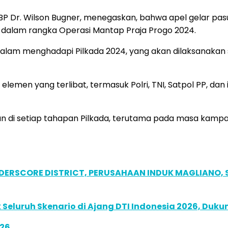
BP Dr. Wilson Bugner, menegaskan, bahwa apel gelar pa
 dalam rangka Operasi Mantap Praja Progo 2024.
dalam menghadapi Pilkada 2024, yang akan dilaksanakan s
lemen yang terlibat, termasuk Polri, TNI, Satpol PP, dan
n di setiap tahapan Pilkada, terutama pada masa kampa
NDERSCORE DISTRICT, PERUSAHAAN INDUK MAGLIANO
Seluruh Skenario di Ajang DTI Indonesia 2026, Duk
026