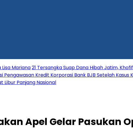
 Lisa Mariana
21 Tersangka Suap Dana Hibah Jatim, Khofi
i Pengawasan Kredit Korporasi Bank BJB Setelah Kasus K
t Libur Panjang Nasional
akan Apel Gelar Pasukan O