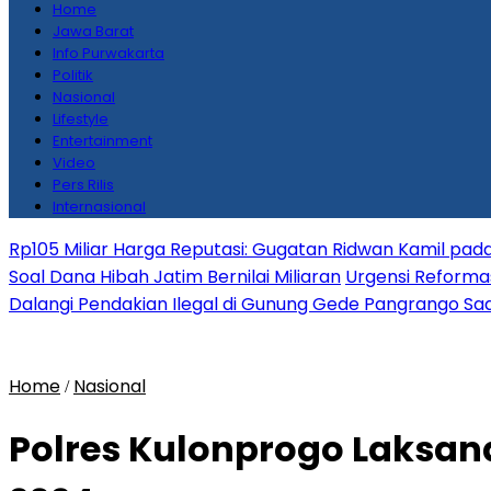
Home
Jawa Barat
Info Purwakarta
Politik
Nasional
Lifestyle
Entertainment
Video
Pers Rilis
Internasional
Rp105 Miliar Harga Reputasi: Gugatan Ridwan Kamil pada
Soal Dana Hibah Jatim Bernilai Miliaran
Urgensi Reformas
Dalangi Pendakian Ilegal di Gunung Gede Pangrango Saa
Home
Nasional
/
Polres Kulonprogo Laksan