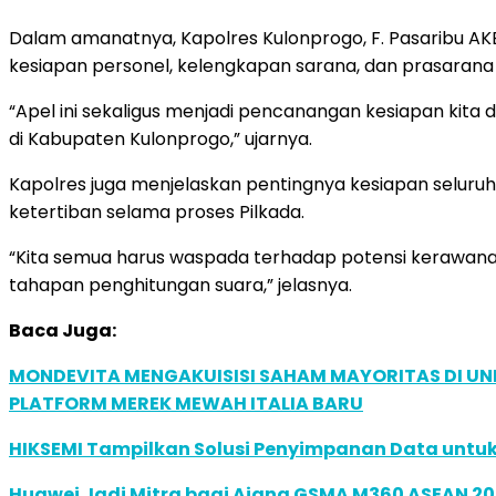
Dalam amanatnya, Kapolres Kulonprogo, F. Pasaribu AK
kesiapan personel, kelengkapan sarana, dan prasarana
“Apel ini sekaligus menjadi pencanangan kesiapan kita 
di Kabupaten Kulonprogo,” ujarnya.
Kapolres juga menjelaskan pentingnya kesiapan seluruh e
ketertiban selama proses Pilkada.
“Kita semua harus waspada terhadap potensi kerawana
tahapan penghitungan suara,” jelasnya.
Baca Juga:
MONDEVITA MENGAKUISISI SAHAM MAYORITAS DI U
PLATFORM MEREK MEWAH ITALIA BARU
HIKSEMI Tampilkan Solusi Penyimpanan Data untuk 
Huawei Jadi Mitra bagi Ajang GSMA M360 ASEAN 2