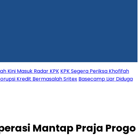
fah Kini Masuk Radar KPK
KPK Segera Periksa Khofifah
orupsi Kredit Bermasalah Sritex
Basecamp Liar Diduga
perasi Mantap Praja Progo