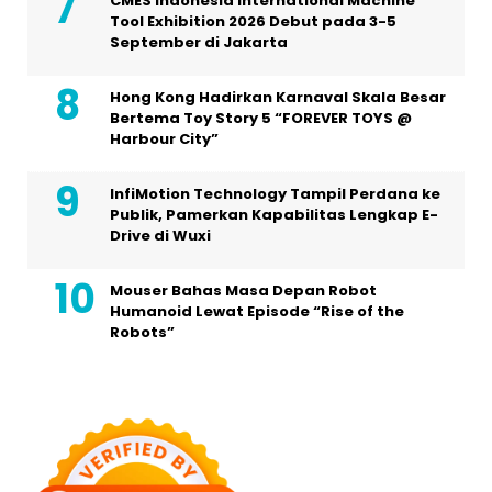
CMES Indonesia International Machine
Tool Exhibition 2026 Debut pada 3-5
September di Jakarta
Hong Kong Hadirkan Karnaval Skala Besar
Bertema Toy Story 5 “FOREVER TOYS @
Harbour City”
InfiMotion Technology Tampil Perdana ke
Publik, Pamerkan Kapabilitas Lengkap E-
Drive di Wuxi
Mouser Bahas Masa Depan Robot
Humanoid Lewat Episode “Rise of the
Robots”