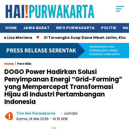
HOME
JAWA BARAT
INFO PURWAKARTA
POLITIK
NA
Lisa Mariana
21 Tersangka Suap Dana Hibah Jatim, Khofifah 
/
Home
Pers Rilis
DOGO Power Hadirkan Solusi
Penyimpanan Energi “Grid-Forming”
yang Mempercepat Transformasi
Hijau di Industri Pertambangan
Indonesia
Tim Hai Purwakarta
- Jurnalis
Kamis, 14 Mei 2026
- 14:15 WIB