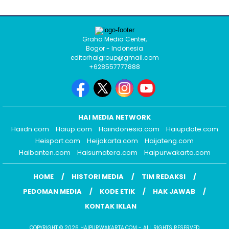
Graha Media Center,
Bogor - Indonesia
editorhaigroup@gmail.com
+628557777888
HAI MEDIA NETWORK
Haiidn.com
Haiup.com
Haiindonesia.com
Haiupdate.com
Heisport.com
Heijakarta.com
Haijateng.com
Haibanten.com
Haisumatera.com
Haipurwakarta.com
HOME
HISTORI MEDIA
TIM REDAKSI
PEDOMAN MEDIA
KODE ETIK
HAK JAWAB
KONTAK IKLAN
COPYRIGHT © 2026 HAIPURWAKARTA.COM - ALL RIGHTS RESERVED