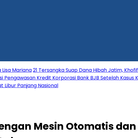
 Lisa Mariana
21 Tersangka Suap Dana Hibah Jatim, Khofi
i Pengawasan Kredit Korporasi Bank BJB Setelah Kasus K
t Libur Panjang Nasional
dengan Mesin Otomatis da