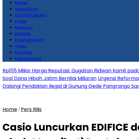
Home
Jawa Barat
Info Purwakarta
Politik
Nasional
Lifestyle
Entertainment
Video
Pers Rilis
Internasional
Rp105 Miliar Harga Reputasi: Gugatan Ridwan Kamil pada
Soal Dana Hibah Jatim Bernilai Miliaran
Urgensi Reformas
Dalangi Pendakian Ilegal di Gunung Gede Pangrango Saa
Home
Pers Rilis
/
Casio Luncurkan EDIFICE 