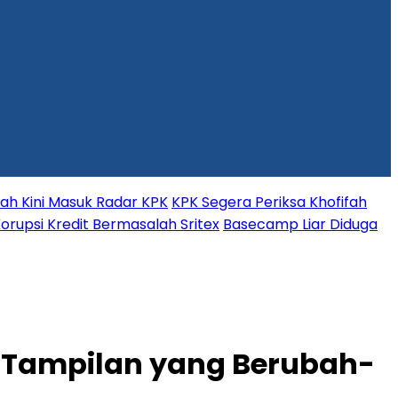
fah Kini Masuk Radar KPK
KPK Segera Periksa Khofifah
orupsi Kredit Bermasalah Sritex
Basecamp Liar Diduga
n Tampilan yang Berubah-