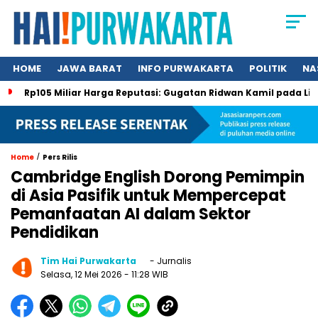
HOME
JAWA BARAT
INFO PURWAKARTA
POLITIK
NA
Rp105 Miliar Harga Reputasi: Gugatan Ridwan Kamil pada Li
/
Home
Pers Rilis
Cambridge English Dorong Pemimpin
di Asia Pasifik untuk Mempercepat
Pemanfaatan AI dalam Sektor
Pendidikan
Tim Hai Purwakarta
- Jurnalis
Selasa, 12 Mei 2026
- 11:28 WIB